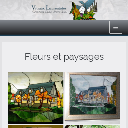
Aller
au
Main
contenu
Men
Fleurs et paysages